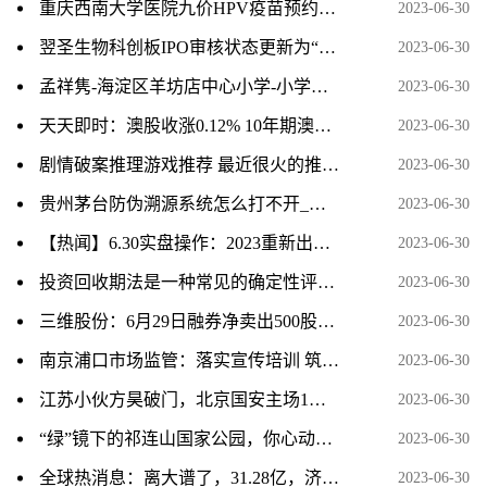
重庆西南大学医院九价HPV疫苗预约消息
2023-06-30
翌圣生物科创板IPO审核状态更新为“已问询” 当前热点
2023-06-30
孟祥隽-海淀区羊坊店中心小学-小学组-天天即时看
2023-06-30
天天即时：澳股收涨0.12% 10年期澳债收益率重上4%
2023-06-30
剧情破案推理游戏推荐 最近很火的推理破案游戏盘点 当前速看
2023-06-30
贵州茅台防伪溯源系统怎么打不开_国酒茅台防伪溯源系统-天天快报
2023-06-30
【热闻】6.30实盘操作：2023重新出发，低吸+打板。每天贴单
2023-06-30
投资回收期法是一种常见的确定性评价方法_投资回收期-天天速看料
2023-06-30
三维股份：6月29日融券净卖出500股，连续3日累计净卖出1.14万股
2023-06-30
南京浦口市场监管：落实宣传培训 筑牢安全防线|世界信息
2023-06-30
江苏小伙方昊破门，北京国安主场1：2不敌上海海港
2023-06-30
“绿”镜下的祁连山国家公园，你心动了吗
2023-06-30
全球热消息：离大谱了，31.28亿，济南土地被疯抢，系统竟崩了
2023-06-30