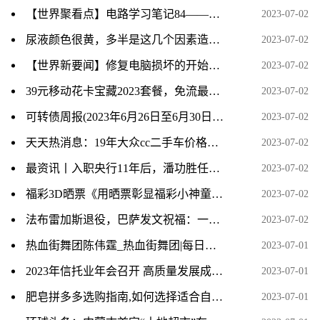
【世界聚看点】电路学习笔记84——极点、零点与冲激响应
2023-07-02
尿液颜色很黄，多半是这几个因素造成的_新资讯
2023-07-02
【世界新要闻】修复电脑损坏的开始菜单
2023-07-02
39元移动花卡宝藏2023套餐，免流最高200GB 环球热头条
2023-07-02
可转债周报(2023年6月26日至6月30日)：转债市场反弹 后续仍需均衡布局_全球今头条
2023-07-02
天天热消息：19年大众cc二手车价格_大众cc二手车怎么样
2023-07-02
最资讯丨入职央行11年后，潘功胜任中国人民银行党委书记
2023-07-02
福彩3D晒票《用晒票彰显福彩小神童的骄傲时刻》
2023-07-02
法布雷加斯退役，巴萨发文祝福：一位传奇告别，谢谢你️
2023-07-02
热血街舞团陈伟霆_热血街舞团|每日头条
2023-07-01
2023年信托业年会召开 高质量发展成主题 资讯推荐
2023-07-01
肥皂拼多多选购指南,如何选择适合自己的肥皂规格
2023-07-01