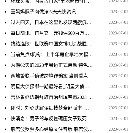
环球头条：内蒙古首家“土地超市”在包头开门迎客
2023-07-01
董妈妈臊子肉做法?-天天快资讯
2023-07-01
过去四天，日本在这里也发现两艘俄军舰
2023-07-01
每日简讯：首月交一元钱保600百万保险是真的吗？附众安保险医疗保险明细
2023-07-01
终结连败！世联赛中国女排3比1战胜韩国女排
2023-07-01
当前焦点!机构：上半年房企拿地大幅下降，央国企仍是重点城市拿地主力
2023-07-01
为期62天的2023年暑运正式启动 特色产品满足旅客出行需求_环球微速讯
2023-07-01
两地警联手侦破跨境诈骗案 当前看点
2023-07-01
明星大侦探哪一期最好看_明星大侦探邓伦哪一期 当前热闻
2023-07-01
吉林省延边朝鲜族自治州珲春市2023-06-22 07:53发布其它气象灾害黄色预警_天天热议
2023-07-01
即时：刘心武解读红楼梦全部版本_红楼梦抚慰了我的灵魂
2023-07-01
快消息！男子驾车反复碾压女子致死原因：案发前因离婚和财产激烈争吵！
2023-07-01
般若波罗蜜多心经原文注音版 般若波罗蜜多心经注解
2023-07-01