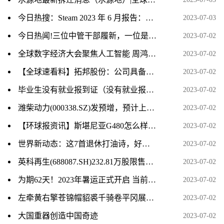
今日热搜：Steam 2023 年 6 月报告：微软 Win11 份额涨至 35.75% 创新高
2023-07-03
今日热闻!三位中管干部履新，一位是中央委员，一位跨省任省级党委常委！
2023-07-02
全球数字经济大会聚焦人工智能 周鸿祎称企业级大模型要满足“五化”特征
2023-07-02
【全球速看料】拓邦股份：公司具备智能控制器、空心杯电机技术及产品储备
2023-07-02
毕业生没有就业报到证（没有就业报到证怎么办）-热文
2023-07-02
潍柴动力(000338.SZ)发预增，预计上半年净利润35.87亿元–40.65亿元，同比增长50%–70%
2023-07-02
【环球报资讯】斯堪尼亚G480怎么样及德龙L3000多少钱
2023-07-02
世界新动态：这7首退休打油诗，好玩还不失哲理！ 02
2023-07-02
英科再生(688087.SH)232.81万股限售股份将于7月10日上市流通_环球动态
2023-07-02
为期62天！2023年暑运正式开启 当前视讯
2023-07-02
左牵黄右擎苍锦帽貂裘千骑卷平冈展现的画面（左牵黄右擎苍锦帽貂裘千骑卷平冈）
2023-07-02
大国重器创造中国奇迹
2023-07-02