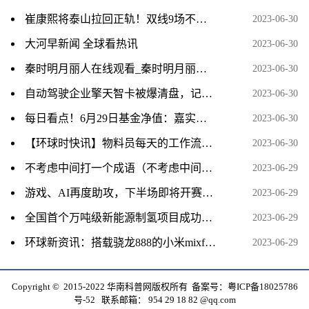
崔康熙将泰山拉回正轨！双线9场不败 冲击联赛前三_全球视点
2023-06-30
大河早新闻 全球看热讯
2023-06-30
秦时明月丽人在线观看_秦时明月丽人全集免费
2023-06-30
自动驾驶企业擎天智卡被爆清盘，记者探访公司已空无一人_天天新动态
2023-06-30
每日看点！6月29日基金净值：嘉实中证500ETF联接A最新净值1.7035，涨0.03%
2023-06-30
【环球时快讯】物料员每天的工作流程 物料员
2023-06-30
不考虑中间打一个成语（不考虑中间打一成语）
2023-06-29
游戏、AI再度助攻，下半场即将开赛，主线在哪儿？ 世界今日报
2023-06-29
全国首个万吨级新能源制氢项目成功制取第一方“绿氢”
2023-06-29
环球新资讯：搭载骁龙888的小米mixfold正常使用中又无法开机了，到底是骁龙还是小米的问题呢？
2023-06-29
Copyright © 2015-2022 华南科普网版权所有 备案号：
粤ICP备18025786
号-52
联系邮箱： 954 29 18 82 @qq.com