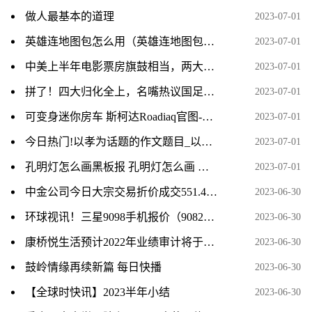
做人最基本的道理
2023-07-01
英雄连地图包怎么用（英雄连地图包） 当前滚动
2023-07-01
中美上半年电影票房旗鼓相当，两大电影市场开启更激烈下半年 时讯
2023-07-01
拼了！四大归化全上，名嘴热议国足超强首发，人民日报发文打Call_全球要闻
2023-07-01
可变身迷你房车 斯柯达Roadiaq官图-当前热讯
2023-07-01
今日热门!以孝为话题的作文题目_以孝为话题的作文
2023-07-01
孔明灯怎么画黑板报 孔明灯怎么画 今日快讯
2023-07-01
中金公司今日大宗交易折价成交551.4万股，成交额1.84亿元
2023-06-30
环球视讯！三星9098手机报价（9082三星手机报价）
2023-06-30
康桥悦生活预计2022年业绩审计将于7月底完成
2023-06-30
鼓岭情缘再续新篇 每日快播
2023-06-30
【全球时快讯】2023半年小结
2023-06-30