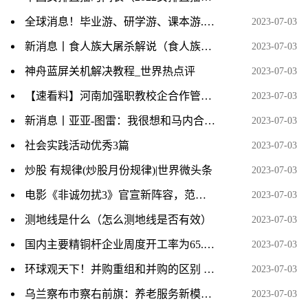
全球消息！毕业游、研学游、课本游......暑期游新玩法折射消费新趋势
2023-07-03
新消息丨食人族大屠杀解说（食人族大屠杀）
2023-07-03
神舟蓝屏关机解决教程_世界热点评
2023-07-03
【速看料】河南加强职教校企合作管理，禁止将学生全程委托给企业培养
2023-07-03
新消息丨亚亚-图雷：我很想和马内合作，曾要求曼城高层签他但未能实现
2023-07-03
社会实践活动优秀3篇
2023-07-03
炒股 有规律(炒股月份规律)|世界微头条
2023-07-03
电影《非诚勿扰3》官宣新阵容，范伟回归，虞书欣加盟
2023-07-03
测地线是什么（怎么测地线是否有效）
2023-07-03
国内主要精铜杆企业周度开工率为65.2% 环比回升2.52个百分点
2023-07-03
环球观天下！并购重组和并购的区别 并购重组是什么意思
2023-07-03
乌兰察布市察右前旗：养老服务新模式 托起幸福“夕阳红”
2023-07-03