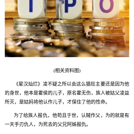
(相关资料图)
《星汉灿烂》凌不疑之所以会这么猖狂主要还是因为他
的身世，他本是霍侯的儿子，原名霍无伤，族人被姑父凌益
所灭，是姑妈将他认作儿子，才保住了他的性命。
为了给族人报仇，他苟且于世，认贼作父，为的就是有
一天手刃仇人，为死去的父兄阿姊报仇。