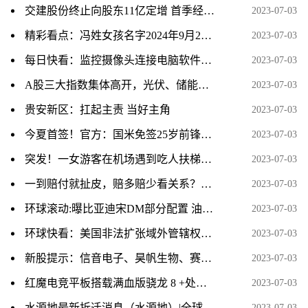
交建股份终止向股东11亿定增 首季经营现金净额-5亿 每日速讯
2023-07-03
精彩看点：冯姓女孩名字2024年9月27日出生的生辰八字五行查询
2023-07-03
每日快看：监控摄像头连接电脑软件_监控摄像头连接电脑
2023-07-03
A股三大指数集体高开，光伏、储能走强，汽车股上冲，AI概念股大幅跳水
2023-07-03
贵安新区：扛起主责 当好主角
2023-07-03
今夏首签！官方：国米免签25岁前锋马库斯-图拉姆|每日快讯
2023-07-03
突发！一女游客在机场遇到吃人扶梯，要面临终生残疾，细节曝出|快消息
2023-07-03
一到赔付就扯皮，赔多赔少看关系？种粮保险需要更“保险” 新资讯
2023-07-03
环球滚动:曝比亚迪宋DM部分配置 油耗仅1.4L/100km
2023-07-03
环球快看：美国非法扩张域外管辖权严重扰乱国际秩序
2023-07-03
新股提示：信音电子、昊帆生物、赛维时代、豪声电子今日申购
2023-07-03
红魔电竞平板搭载满血版骁龙 8 +处理器
2023-07-03
水源地最新拆迁消息（水源地）|全球热推荐
2023-07-03