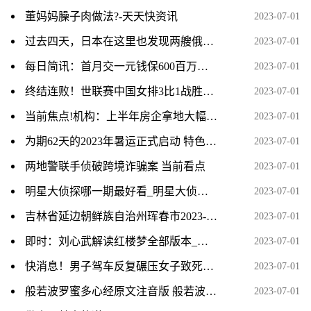
董妈妈臊子肉做法?-天天快资讯
2023-07-01
过去四天，日本在这里也发现两艘俄军舰
2023-07-01
每日简讯：首月交一元钱保600百万保险是真的吗？附众安保险医疗保险明细
2023-07-01
终结连败！世联赛中国女排3比1战胜韩国女排
2023-07-01
当前焦点!机构：上半年房企拿地大幅下降，央国企仍是重点城市拿地主力
2023-07-01
为期62天的2023年暑运正式启动 特色产品满足旅客出行需求_环球微速讯
2023-07-01
两地警联手侦破跨境诈骗案 当前看点
2023-07-01
明星大侦探哪一期最好看_明星大侦探邓伦哪一期 当前热闻
2023-07-01
吉林省延边朝鲜族自治州珲春市2023-06-22 07:53发布其它气象灾害黄色预警_天天热议
2023-07-01
即时：刘心武解读红楼梦全部版本_红楼梦抚慰了我的灵魂
2023-07-01
快消息！男子驾车反复碾压女子致死原因：案发前因离婚和财产激烈争吵！
2023-07-01
般若波罗蜜多心经原文注音版 般若波罗蜜多心经注解
2023-07-01