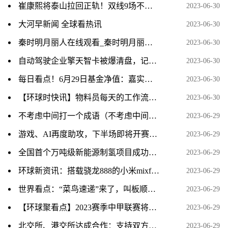
崔康熙将泰山拉回正轨！双线9场不败 冲击联赛前三_全球视点
2023-06-30
大河早新闻 全球看热讯
2023-06-30
秦时明月丽人在线观看_秦时明月丽人全集免费
2023-06-30
自动驾驶企业擎天智卡被爆清盘，记者探访公司已空无一人_天天新动态
2023-06-30
每日看点！6月29日基金净值：嘉实中证500ETF联接A最新净值1.7035，涨0.03%
2023-06-30
【环球时快讯】物料员每天的工作流程 物料员
2023-06-30
不考虑中间打一个成语（不考虑中间打一成语）
2023-06-29
游戏、AI再度助攻，下半场即将开赛，主线在哪儿？ 世界今日报
2023-06-29
全国首个万吨级新能源制氢项目成功制取第一方“绿氢”
2023-06-29
环球新资讯：搭载骁龙888的小米mixfold正常使用中又无法开机了，到底是骁龙还是小米的问题呢？
2023-06-29
世界看点：“菜鸟速递”来了，叫板顺丰京东，消费者淘宝购物到手将更快？
2023-06-29
【环球聚看点】2023赛季中甲联赛将在枣庄市民体育中心举行
2023-06-29
北交所、港交所达成合作：支持双方市场符合条件的已上市公司在对方市场申请上市
2023-06-29