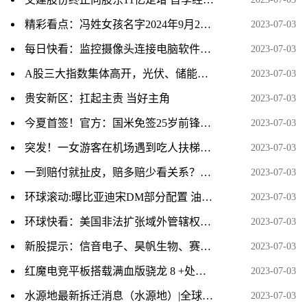
精彩看点：冯姓女孩名字2024年9月27日出生的生辰八字五行查询
2023-07-03
每日快看：监控摄像头连接电脑软件_监控摄像头连接电脑
2023-07-03
A股三大指数集体高开，光伏、储能走强，汽车股上冲，AI概念股大幅跳水
2023-07-03
贵安新区：扛起主责 当好主角
2023-07-03
今夏首签！官方：国米免签25岁前锋马库斯-图拉姆|每日快讯
2023-07-03
突发！一女游客在机场遇到吃人扶梯，要面临终生残疾，细节曝出|快消息
2023-07-03
一到赔付就扯皮，赔多赔少看关系？种粮保险需要更“保险” 新资讯
2023-07-03
环球滚动:曝比亚迪宋DM部分配置 油耗仅1.4L/100km
2023-07-03
环球快看：美国非法扩张域外管辖权严重扰乱国际秩序
2023-07-03
新股提示：信音电子、昊帆生物、赛维时代、豪声电子今日申购
2023-07-03
红魔电竞平板搭载满血版骁龙 8 +处理器
2023-07-03
水源地最新拆迁消息（水源地）|全球热推荐
2023-07-03