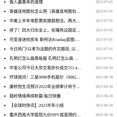
做人最基本的道理
2023-07-01
英雄连地图包怎么用（英雄连地图包） 当前滚动
2023-07-01
中美上半年电影票房旗鼓相当，两大电影市场开启更激烈下半年 时讯
2023-07-01
拼了！四大归化全上，名嘴热议国足超强首发，人民日报发文打Call_全球要闻
2023-07-01
可变身迷你房车 斯柯达Roadiaq官图-当前热讯
2023-07-01
今日热门!以孝为话题的作文题目_以孝为话题的作文
2023-07-01
孔明灯怎么画黑板报 孔明灯怎么画 今日快讯
2023-07-01
中金公司今日大宗交易折价成交551.4万股，成交额1.84亿元
2023-06-30
环球视讯！三星9098手机报价（9082三星手机报价）
2023-06-30
康桥悦生活预计2022年业绩审计将于7月底完成
2023-06-30
鼓岭情缘再续新篇 每日快播
2023-06-30
【全球时快讯】2023半年小结
2023-06-30
重庆西南大学医院九价HPV疫苗预约消息
2023-06-30