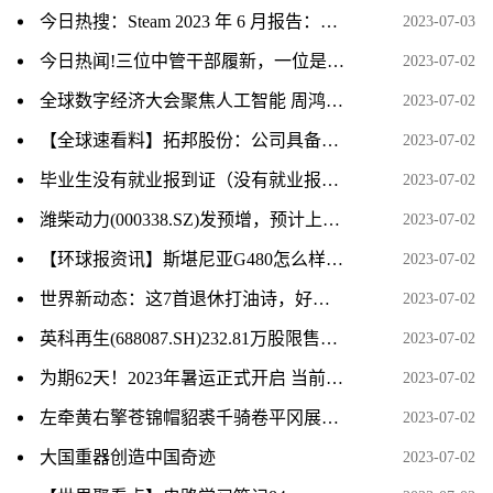
今日热搜：Steam 2023 年 6 月报告：微软 Win11 份额涨至 35.75% 创新高
2023-07-03
今日热闻!三位中管干部履新，一位是中央委员，一位跨省任省级党委常委！
2023-07-02
全球数字经济大会聚焦人工智能 周鸿祎称企业级大模型要满足“五化”特征
2023-07-02
【全球速看料】拓邦股份：公司具备智能控制器、空心杯电机技术及产品储备
2023-07-02
毕业生没有就业报到证（没有就业报到证怎么办）-热文
2023-07-02
潍柴动力(000338.SZ)发预增，预计上半年净利润35.87亿元–40.65亿元，同比增长50%–70%
2023-07-02
【环球报资讯】斯堪尼亚G480怎么样及德龙L3000多少钱
2023-07-02
世界新动态：这7首退休打油诗，好玩还不失哲理！ 02
2023-07-02
英科再生(688087.SH)232.81万股限售股份将于7月10日上市流通_环球动态
2023-07-02
为期62天！2023年暑运正式开启 当前视讯
2023-07-02
左牵黄右擎苍锦帽貂裘千骑卷平冈展现的画面（左牵黄右擎苍锦帽貂裘千骑卷平冈）
2023-07-02
大国重器创造中国奇迹
2023-07-02