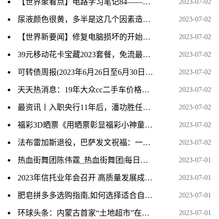
【世界聚看点】电路学习笔记84——极点、零点与冲激响应
2023-07-02
尿液颜色很黄，多半是这几个因素造成的_新资讯
2023-07-02
【世界新要闻】修复电脑损坏的开始菜单
2023-07-02
39元移动花卡宝藏2023套餐，免流最高200GB 环球热头条
2023-07-02
可转债周报(2023年6月26日至6月30日)：转债市场反弹 后续仍需均衡布局_全球今头条
2023-07-02
天天热消息：19年大众cc二手车价格_大众cc二手车怎么样
2023-07-02
最资讯丨入职央行11年后，潘功胜任中国人民银行党委书记
2023-07-02
福彩3D晒票《用晒票彰显福彩小神童的骄傲时刻》
2023-07-02
法布雷加斯退役，巴萨发文祝福：一位传奇告别，谢谢你️
2023-07-02
热血街舞团陈伟霆_热血街舞团|每日头条
2023-07-01
2023年信托业年会召开 高质量发展成主题 资讯推荐
2023-07-01
肥皂拼多多选购指南,如何选择适合自己的肥皂规格
2023-07-01
环球头条：内蒙古首家“土地超市”在包头开门迎客
2023-07-01