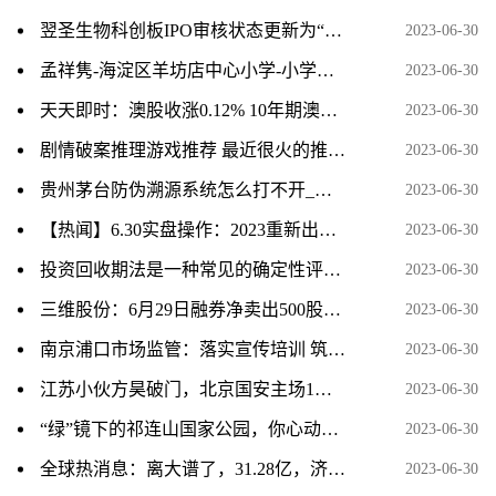
翌圣生物科创板IPO审核状态更新为“已问询” 当前热点
2023-06-30
孟祥隽-海淀区羊坊店中心小学-小学组-天天即时看
2023-06-30
天天即时：澳股收涨0.12% 10年期澳债收益率重上4%
2023-06-30
剧情破案推理游戏推荐 最近很火的推理破案游戏盘点 当前速看
2023-06-30
贵州茅台防伪溯源系统怎么打不开_国酒茅台防伪溯源系统-天天快报
2023-06-30
【热闻】6.30实盘操作：2023重新出发，低吸+打板。每天贴单
2023-06-30
投资回收期法是一种常见的确定性评价方法_投资回收期-天天速看料
2023-06-30
三维股份：6月29日融券净卖出500股，连续3日累计净卖出1.14万股
2023-06-30
南京浦口市场监管：落实宣传培训 筑牢安全防线|世界信息
2023-06-30
江苏小伙方昊破门，北京国安主场1：2不敌上海海港
2023-06-30
“绿”镜下的祁连山国家公园，你心动了吗
2023-06-30
全球热消息：离大谱了，31.28亿，济南土地被疯抢，系统竟崩了
2023-06-30