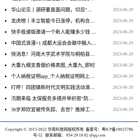
华山论见丨调研要直面问题，切忌“隔靴搔痒”_全球观天下
2023-06-29
龙虎榜丨丰立智能今日涨停，机构合计净买入1403.49万元，著名刺客买入2114.63万元 全球速讯
2023-06-29
快手极速版邀请一个新人能赚多少钱 全球观速讯
2023-06-29
中国式浪漫+1 成都大运会会徽中融入凤凰元素
2023-06-29
快消息！河南大学武术学院与桐柏县深化校地合作 推动全民健身迈上新台阶
2023-06-29
大重九细支香烟价格表图_大重九_即时
2023-06-29
个人纳税证明app_个人纳税证明网上打印
2023-06-29
叮咚！四团镇新时代文明实践活动清单（7月）已派送，请查收！-天天播报
2023-06-29
汛期来临 太保服务多措并举织密“防护网”
2023-06-29
36岁郑欣宜被传失踪、去世？推掉工作玩隐身或想自立门户
2023-06-29
Copyright © 2015-2022 华南科普网版权所有 备案号：
粤ICP备18025786
号-52
联系邮箱： 954 29 18 82 @qq.com