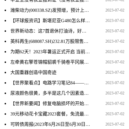
潍柴动力(000338.SZ)发预增，预计上半年净利润35.87亿元–40.65亿元，同比增长50%–70%
2023-07-02
【环球报资讯】斯堪尼亚G480怎么样及德龙L3000多少钱
2023-07-02
世界新动态：这7首退休打油诗，好玩还不失哲理！ 02
2023-07-02
英科再生(688087.SH)232.81万股限售股份将于7月10日上市流通_环球动态
2023-07-02
为期62天！2023年暑运正式开启 当前视讯
2023-07-02
左牵黄右擎苍锦帽貂裘千骑卷平冈展现的画面（左牵黄右擎苍锦帽貂裘千骑卷平冈）
2023-07-02
大国重器创造中国奇迹
2023-07-02
【世界聚看点】电路学习笔记84——极点、零点与冲激响应
2023-07-02
尿液颜色很黄，多半是这几个因素造成的_新资讯
2023-07-02
【世界新要闻】修复电脑损坏的开始菜单
2023-07-02
39元移动花卡宝藏2023套餐，免流最高200GB 环球热头条
2023-07-02
可转债周报(2023年6月26日至6月30日)：转债市场反弹 后续仍需均衡布局_全球今头条
2023-07-02