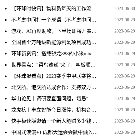
【环球时快讯】物料员每天的工作流程 物料员
2023-06-30
不考虑中间打一个成语（不考虑中间打一成语）
2023-06-29
游戏、AI再度助攻，下半场即将开赛，主线在哪儿？ 世界今日报
2023-06-29
全国首个万吨级新能源制氢项目成功制取第一方“绿氢”
2023-06-29
环球新资讯：搭载骁龙888的小米mixfold正常使用中又无法开机了，到底是骁龙还是小米的问题呢？
2023-06-29
世界看点：“菜鸟速递”来了，叫板顺丰京东，消费者淘宝购物到手将更快？
2023-06-29
【环球聚看点】2023赛季中甲联赛将在枣庄市民体育中心举行
2023-06-29
北交所、港交所达成合作：支持双方市场符合条件的已上市公司在对方市场申请上市
2023-06-29
华山论见丨调研要直面问题，切忌“隔靴搔痒”_全球观天下
2023-06-29
龙虎榜丨丰立智能今日涨停，机构合计净买入1403.49万元，著名刺客买入2114.63万元 全球速讯
2023-06-29
快手极速版邀请一个新人能赚多少钱 全球观速讯
2023-06-29
中国式浪漫+1 成都大运会会徽中融入凤凰元素
2023-06-29