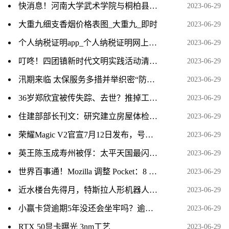
快消息！河南大学武术学院与桐柏县深化校地合作 推动全民健身迈上新台阶
2023-06-29
大重九细支香烟价格表图_大重九_即时
2023-06-29
个人纳税证明app_个人纳税证明网上打印
2023-06-29
叮咚！四团镇新时代文明实践活动清单（7月）已派送，请查收！-天天播报
2023-06-29
汛期来临 太保服务多措并举织密“防护网”
2023-06-29
36岁郑欣宜被传失踪、去世？推掉工作玩隐身或想自立门户
2023-06-29
住建部部长刊文：研究建立房屋体检、养老、保险三项制度-焦点热闻
2023-06-29
荣耀Magic V2官宣7月12日发布，号称将“带来革命性折叠屏体验”
2023-06-29
英王陈玉成寿州被俘：太平天国最闪耀的将星悲情落幕 每日消息
2023-06-29
世界百事通！Mozilla 调整 Pocket：8 月 15 日起强制要求 Firefox 账号登录
2023-06-29
近水楼台先得月，特斯拉人形机器人或将在墨西哥代工！
2023-06-29
小赢卡贷逾期5年没还会坐牢吗？逾期5年的利息是多少？-环球视讯
2023-06-29
RTX 50显卡曝光 3nm工艺
2023-06-29