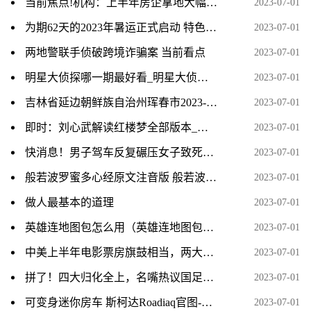
当前焦点!机构：上半年房企拿地大幅下降，央国企仍是重点城市拿地主力
2023-07-01
为期62天的2023年暑运正式启动 特色产品满足旅客出行需求_环球微速讯
2023-07-01
两地警联手侦破跨境诈骗案 当前看点
2023-07-01
明星大侦探哪一期最好看_明星大侦探邓伦哪一期 当前热闻
2023-07-01
吉林省延边朝鲜族自治州珲春市2023-06-22 07:53发布其它气象灾害黄色预警_天天热议
2023-07-01
即时：刘心武解读红楼梦全部版本_红楼梦抚慰了我的灵魂
2023-07-01
快消息！男子驾车反复碾压女子致死原因：案发前因离婚和财产激烈争吵！
2023-07-01
般若波罗蜜多心经原文注音版 般若波罗蜜多心经注解
2023-07-01
做人最基本的道理
2023-07-01
英雄连地图包怎么用（英雄连地图包） 当前滚动
2023-07-01
中美上半年电影票房旗鼓相当，两大电影市场开启更激烈下半年 时讯
2023-07-01
拼了！四大归化全上，名嘴热议国足超强首发，人民日报发文打Call_全球要闻
2023-07-01
可变身迷你房车 斯柯达Roadiaq官图-当前热讯
2023-07-01