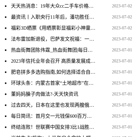
天天热消息：19年大众cc二手车价格_大众cc二手车怎么样
2023-07-02
最资讯丨入职央行11年后，潘功胜任中国人民银行党委书记
2023-07-02
福彩3D晒票《用晒票彰显福彩小神童的骄傲时刻》
2023-07-02
法布雷加斯退役，巴萨发文祝福：一位传奇告别，谢谢你️
2023-07-02
热血街舞团陈伟霆_热血街舞团|每日头条
2023-07-01
2023年信托业年会召开 高质量发展成主题 资讯推荐
2023-07-01
肥皂拼多多选购指南,如何选择适合自己的肥皂规格
2023-07-01
环球头条：内蒙古首家“土地超市”在包头开门迎客
2023-07-01
董妈妈臊子肉做法?-天天快资讯
2023-07-01
过去四天，日本在这里也发现两艘俄军舰
2023-07-01
每日简讯：首月交一元钱保600百万保险是真的吗？附众安保险医疗保险明细
2023-07-01
终结连败！世联赛中国女排3比1战胜韩国女排
2023-07-01