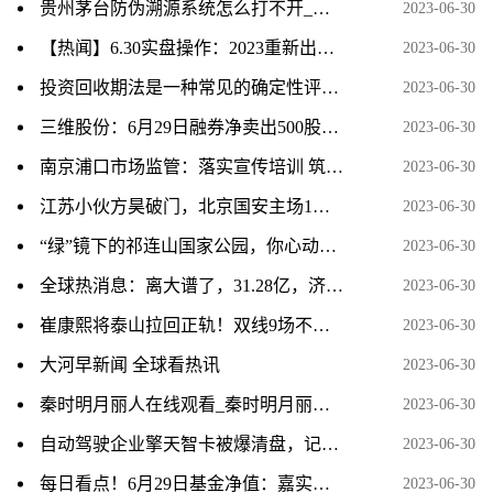
贵州茅台防伪溯源系统怎么打不开_国酒茅台防伪溯源系统-天天快报
2023-06-30
【热闻】6.30实盘操作：2023重新出发，低吸+打板。每天贴单
2023-06-30
投资回收期法是一种常见的确定性评价方法_投资回收期-天天速看料
2023-06-30
三维股份：6月29日融券净卖出500股，连续3日累计净卖出1.14万股
2023-06-30
南京浦口市场监管：落实宣传培训 筑牢安全防线|世界信息
2023-06-30
江苏小伙方昊破门，北京国安主场1：2不敌上海海港
2023-06-30
“绿”镜下的祁连山国家公园，你心动了吗
2023-06-30
全球热消息：离大谱了，31.28亿，济南土地被疯抢，系统竟崩了
2023-06-30
崔康熙将泰山拉回正轨！双线9场不败 冲击联赛前三_全球视点
2023-06-30
大河早新闻 全球看热讯
2023-06-30
秦时明月丽人在线观看_秦时明月丽人全集免费
2023-06-30
自动驾驶企业擎天智卡被爆清盘，记者探访公司已空无一人_天天新动态
2023-06-30
每日看点！6月29日基金净值：嘉实中证500ETF联接A最新净值1.7035，涨0.03%
2023-06-30