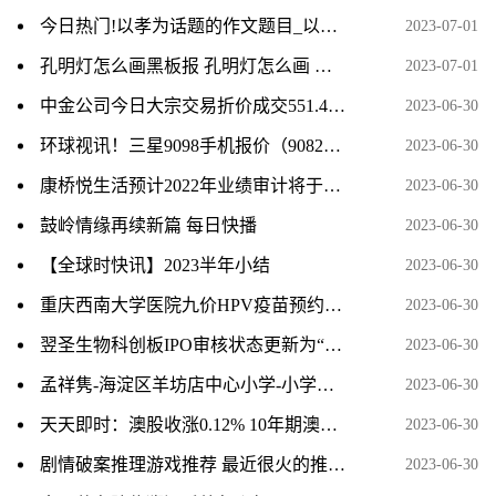
今日热门!以孝为话题的作文题目_以孝为话题的作文
2023-07-01
孔明灯怎么画黑板报 孔明灯怎么画 今日快讯
2023-07-01
中金公司今日大宗交易折价成交551.4万股，成交额1.84亿元
2023-06-30
环球视讯！三星9098手机报价（9082三星手机报价）
2023-06-30
康桥悦生活预计2022年业绩审计将于7月底完成
2023-06-30
鼓岭情缘再续新篇 每日快播
2023-06-30
【全球时快讯】2023半年小结
2023-06-30
重庆西南大学医院九价HPV疫苗预约消息
2023-06-30
翌圣生物科创板IPO审核状态更新为“已问询” 当前热点
2023-06-30
孟祥隽-海淀区羊坊店中心小学-小学组-天天即时看
2023-06-30
天天即时：澳股收涨0.12% 10年期澳债收益率重上4%
2023-06-30
剧情破案推理游戏推荐 最近很火的推理破案游戏盘点 当前速看
2023-06-30