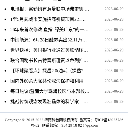
电讯报：富勒姆有意曼联中场弗雷德 当前消息
2023-06-29
1至5月武威市实施招商引资项目221项 落实到位资金125.1亿元
2023-06-29
26年来首次修改 直指“绿美广东”的一次关键立法 焦点消息
2023-06-29
中闽能源：6月28日融券卖出32.11万股，融资融券余额2.87亿元
2023-06-29
世界快播：美国银行业通过美联储压力测试
2023-06-29
联合国秘书长古特雷斯谴责以色列推进非法定居点计划
2023-06-29
【环球聚看点】探岳2.0t油耗（探岳2.0t油耗高吗）
2023-06-29
国内外80余大咖共论深海保护和利用
2023-06-29
每日热议!暨南大学珠海校区与本部校区有何区别_暨南大学珠海校区和本部区别
2023-06-29
挑战传统观念发现准晶体的科学家——谢赫特曼
2023-06-29
Copyright © 2015-2022 华南科普网版权所有 备案号：
粤ICP备18025786
号-52
联系邮箱： 954 29 18 82 @qq.com