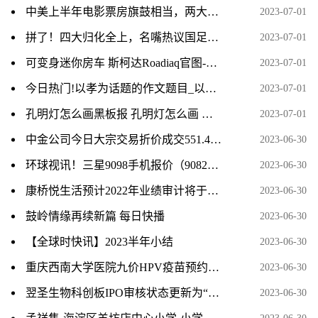
中美上半年电影票房旗鼓相当，两大电影市场开启更激烈下半年 时讯
2023-07-01
拼了！四大归化全上，名嘴热议国足超强首发，人民日报发文打Call_全球要闻
2023-07-01
可变身迷你房车 斯柯达Roadiaq官图-当前热讯
2023-07-01
今日热门!以孝为话题的作文题目_以孝为话题的作文
2023-07-01
孔明灯怎么画黑板报 孔明灯怎么画 今日快讯
2023-07-01
中金公司今日大宗交易折价成交551.4万股，成交额1.84亿元
2023-06-30
环球视讯！三星9098手机报价（9082三星手机报价）
2023-06-30
康桥悦生活预计2022年业绩审计将于7月底完成
2023-06-30
鼓岭情缘再续新篇 每日快播
2023-06-30
【全球时快讯】2023半年小结
2023-06-30
重庆西南大学医院九价HPV疫苗预约消息
2023-06-30
翌圣生物科创板IPO审核状态更新为“已问询” 当前热点
2023-06-30