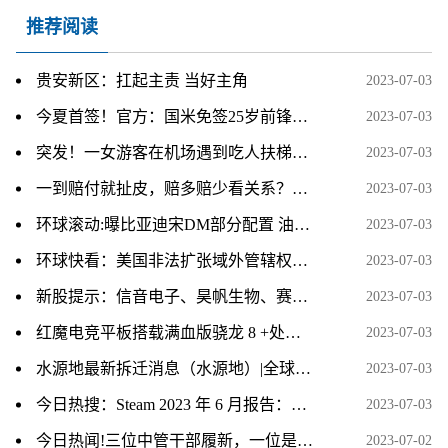
推荐阅读
贵安新区：扛起主责 当好主角
2023-07-03
今夏首签！官方：国米免签25岁前锋马库斯-图拉姆|每日快讯
2023-07-03
突发！一女游客在机场遇到吃人扶梯，要面临终生残疾，细节曝出|快消息
2023-07-03
一到赔付就扯皮，赔多赔少看关系？种粮保险需要更“保险” 新资讯
2023-07-03
环球滚动:曝比亚迪宋DM部分配置 油耗仅1.4L/100km
2023-07-03
环球快看：美国非法扩张域外管辖权严重扰乱国际秩序
2023-07-03
新股提示：信音电子、昊帆生物、赛维时代、豪声电子今日申购
2023-07-03
红魔电竞平板搭载满血版骁龙 8 +处理器
2023-07-03
水源地最新拆迁消息（水源地）|全球热推荐
2023-07-03
今日热搜：Steam 2023 年 6 月报告：微软 Win11 份额涨至 35.75% 创新高
2023-07-03
今日热闻!三位中管干部履新，一位是中央委员，一位跨省任省级党委常委！
2023-07-02