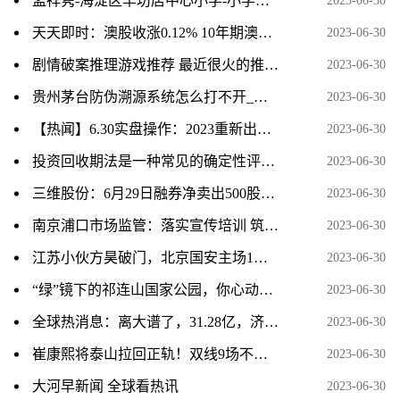
孟祥隽-海淀区羊坊店中心小学-小学组-天天即时看
2023-06-30
天天即时：澳股收涨0.12% 10年期澳债收益率重上4%
2023-06-30
剧情破案推理游戏推荐 最近很火的推理破案游戏盘点 当前速看
2023-06-30
贵州茅台防伪溯源系统怎么打不开_国酒茅台防伪溯源系统-天天快报
2023-06-30
【热闻】6.30实盘操作：2023重新出发，低吸+打板。每天贴单
2023-06-30
投资回收期法是一种常见的确定性评价方法_投资回收期-天天速看料
2023-06-30
三维股份：6月29日融券净卖出500股，连续3日累计净卖出1.14万股
2023-06-30
南京浦口市场监管：落实宣传培训 筑牢安全防线|世界信息
2023-06-30
江苏小伙方昊破门，北京国安主场1：2不敌上海海港
2023-06-30
“绿”镜下的祁连山国家公园，你心动了吗
2023-06-30
全球热消息：离大谱了，31.28亿，济南土地被疯抢，系统竟崩了
2023-06-30
崔康熙将泰山拉回正轨！双线9场不败 冲击联赛前三_全球视点
2023-06-30
大河早新闻 全球看热讯
2023-06-30