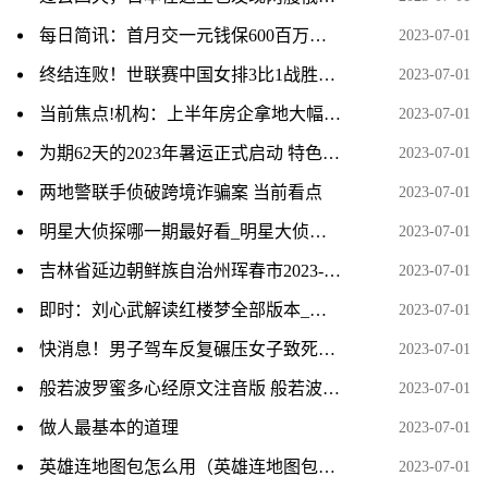
每日简讯：首月交一元钱保600百万保险是真的吗？附众安保险医疗保险明细
2023-07-01
终结连败！世联赛中国女排3比1战胜韩国女排
2023-07-01
当前焦点!机构：上半年房企拿地大幅下降，央国企仍是重点城市拿地主力
2023-07-01
为期62天的2023年暑运正式启动 特色产品满足旅客出行需求_环球微速讯
2023-07-01
两地警联手侦破跨境诈骗案 当前看点
2023-07-01
明星大侦探哪一期最好看_明星大侦探邓伦哪一期 当前热闻
2023-07-01
吉林省延边朝鲜族自治州珲春市2023-06-22 07:53发布其它气象灾害黄色预警_天天热议
2023-07-01
即时：刘心武解读红楼梦全部版本_红楼梦抚慰了我的灵魂
2023-07-01
快消息！男子驾车反复碾压女子致死原因：案发前因离婚和财产激烈争吵！
2023-07-01
般若波罗蜜多心经原文注音版 般若波罗蜜多心经注解
2023-07-01
做人最基本的道理
2023-07-01
英雄连地图包怎么用（英雄连地图包） 当前滚动
2023-07-01