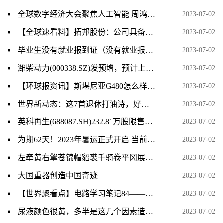
全球数字经济大会聚焦人工智能 周鸿祎称企业级大模型要满足“五化”特征
2023-07-02
【全球速看料】拓邦股份：公司具备智能控制器、空心杯电机技术及产品储备
2023-07-02
毕业生没有就业报到证（没有就业报到证怎么办）-热文
2023-07-02
潍柴动力(000338.SZ)发预增，预计上半年净利润35.87亿元–40.65亿元，同比增长50%–70%
2023-07-02
【环球报资讯】斯堪尼亚G480怎么样及德龙L3000多少钱
2023-07-02
世界新动态：这7首退休打油诗，好玩还不失哲理！ 02
2023-07-02
英科再生(688087.SH)232.81万股限售股份将于7月10日上市流通_环球动态
2023-07-02
为期62天！2023年暑运正式开启 当前视讯
2023-07-02
左牵黄右擎苍锦帽貂裘千骑卷平冈展现的画面（左牵黄右擎苍锦帽貂裘千骑卷平冈）
2023-07-02
大国重器创造中国奇迹
2023-07-02
【世界聚看点】电路学习笔记84——极点、零点与冲激响应
2023-07-02
尿液颜色很黄，多半是这几个因素造成的_新资讯
2023-07-02