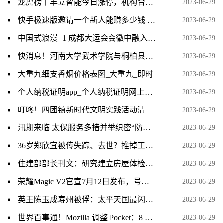
龙虎榜丨丰立智能今日涨停，机构合计净买入1403.49万元，著名刺客买入2114.63万元 全球速讯
2023-06-29
快手极速版邀请一个新人能赚多少钱 全球观速讯
2023-06-29
中国式浪漫+1 成都大运会会徽中融入凤凰元素
2023-06-29
快消息！河南大学武术学院与桐柏县深化校地合作 推动全民健身迈上新台阶
2023-06-29
大重九细支香烟价格表图_大重九_即时
2023-06-29
个人纳税证明app_个人纳税证明网上打印
2023-06-29
叮咚！四团镇新时代文明实践活动清单（7月）已派送，请查收！-天天播报
2023-06-29
汛期来临 太保服务多措并举织密“防护网”
2023-06-29
36岁郑欣宜被传失踪、去世？推掉工作玩隐身或想自立门户
2023-06-29
住建部部长刊文：研究建立房屋体检、养老、保险三项制度-焦点热闻
2023-06-29
荣耀Magic V2官宣7月12日发布，号称将“带来革命性折叠屏体验”
2023-06-29
英王陈玉成寿州被俘：太平天国最闪耀的将星悲情落幕 每日消息
2023-06-29
世界百事通！Mozilla 调整 Pocket：8 月 15 日起强制要求 Firefox 账号登录
2023-06-29