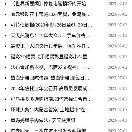
【世界新要闻】修复电脑损坏的开始菜单
2023-07-02
39元移动花卡宝藏2023套餐，免流最高200GB 环球热头条
2023-07-02
可转债周报(2023年6月26日至6月30日)：转债市场反弹 后续仍需均衡布局_全球今头条
2023-07-02
天天热消息：19年大众cc二手车价格_大众cc二手车怎么样
2023-07-02
最资讯丨入职央行11年后，潘功胜任中国人民银行党委书记
2023-07-02
福彩3D晒票《用晒票彰显福彩小神童的骄傲时刻》
2023-07-02
法布雷加斯退役，巴萨发文祝福：一位传奇告别，谢谢你️
2023-07-02
热血街舞团陈伟霆_热血街舞团|每日头条
2023-07-01
2023年信托业年会召开 高质量发展成主题 资讯推荐
2023-07-01
肥皂拼多多选购指南,如何选择适合自己的肥皂规格
2023-07-01
环球头条：内蒙古首家“土地超市”在包头开门迎客
2023-07-01
董妈妈臊子肉做法?-天天快资讯
2023-07-01
过去四天，日本在这里也发现两艘俄军舰
2023-07-01