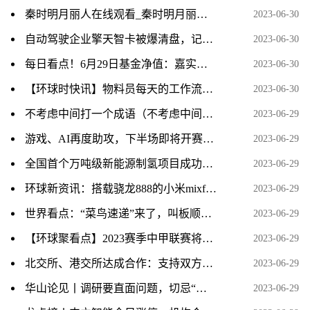
秦时明月丽人在线观看_秦时明月丽人全集免费
2023-06-30
自动驾驶企业擎天智卡被爆清盘，记者探访公司已空无一人_天天新动态
2023-06-30
每日看点！6月29日基金净值：嘉实中证500ETF联接A最新净值1.7035，涨0.03%
2023-06-30
【环球时快讯】物料员每天的工作流程 物料员
2023-06-30
不考虑中间打一个成语（不考虑中间打一成语）
2023-06-29
游戏、AI再度助攻，下半场即将开赛，主线在哪儿？ 世界今日报
2023-06-29
全国首个万吨级新能源制氢项目成功制取第一方“绿氢”
2023-06-29
环球新资讯：搭载骁龙888的小米mixfold正常使用中又无法开机了，到底是骁龙还是小米的问题呢？
2023-06-29
世界看点：“菜鸟速递”来了，叫板顺丰京东，消费者淘宝购物到手将更快？
2023-06-29
【环球聚看点】2023赛季中甲联赛将在枣庄市民体育中心举行
2023-06-29
北交所、港交所达成合作：支持双方市场符合条件的已上市公司在对方市场申请上市
2023-06-29
华山论见丨调研要直面问题，切忌“隔靴搔痒”_全球观天下
2023-06-29