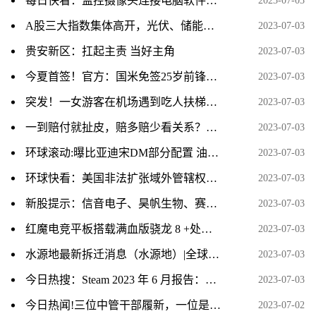
每日快看：监控摄像头连接电脑软件_监控摄像头连接电脑
2023-07-03
A股三大指数集体高开，光伏、储能走强，汽车股上冲，AI概念股大幅跳水
2023-07-03
贵安新区：扛起主责 当好主角
2023-07-03
今夏首签！官方：国米免签25岁前锋马库斯-图拉姆|每日快讯
2023-07-03
突发！一女游客在机场遇到吃人扶梯，要面临终生残疾，细节曝出|快消息
2023-07-03
一到赔付就扯皮，赔多赔少看关系？种粮保险需要更“保险” 新资讯
2023-07-03
环球滚动:曝比亚迪宋DM部分配置 油耗仅1.4L/100km
2023-07-03
环球快看：美国非法扩张域外管辖权严重扰乱国际秩序
2023-07-03
新股提示：信音电子、昊帆生物、赛维时代、豪声电子今日申购
2023-07-03
红魔电竞平板搭载满血版骁龙 8 +处理器
2023-07-03
水源地最新拆迁消息（水源地）|全球热推荐
2023-07-03
今日热搜：Steam 2023 年 6 月报告：微软 Win11 份额涨至 35.75% 创新高
2023-07-03
今日热闻!三位中管干部履新，一位是中央委员，一位跨省任省级党委常委！
2023-07-02