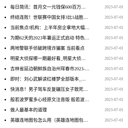
每日简讯：首月交一元钱保600百万保险是真的吗？附众安保险医疗保险明细
2023-07-01
终结连败！世联赛中国女排3比1战胜韩国女排
2023-07-01
当前焦点!机构：上半年房企拿地大幅下降，央国企仍是重点城市拿地主力
2023-07-01
为期62天的2023年暑运正式启动 特色产品满足旅客出行需求_环球微速讯
2023-07-01
两地警联手侦破跨境诈骗案 当前看点
2023-07-01
明星大侦探哪一期最好看_明星大侦探邓伦哪一期 当前热闻
2023-07-01
吉林省延边朝鲜族自治州珲春市2023-06-22 07:53发布其它气象灾害黄色预警_天天热议
2023-07-01
即时：刘心武解读红楼梦全部版本_红楼梦抚慰了我的灵魂
2023-07-01
快消息！男子驾车反复碾压女子致死原因：案发前因离婚和财产激烈争吵！
2023-07-01
般若波罗蜜多心经原文注音版 般若波罗蜜多心经注解
2023-07-01
做人最基本的道理
2023-07-01
英雄连地图包怎么用（英雄连地图包） 当前滚动
2023-07-01