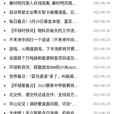
秦时明月丽人在线观看_秦时明月丽人全集免费
2023-06-30
自动驾驶企业擎天智卡被爆清盘，记者探访公司已空无一人_天天新动态
2023-06-30
每日看点！6月29日基金净值：嘉实中证500ETF联接A最新净值1.7035，涨0.03%
2023-06-30
【环球时快讯】物料员每天的工作流程 物料员
2023-06-30
不考虑中间打一个成语（不考虑中间打一成语）
2023-06-29
游戏、AI再度助攻，下半场即将开赛，主线在哪儿？ 世界今日报
2023-06-29
全国首个万吨级新能源制氢项目成功制取第一方“绿氢”
2023-06-29
环球新资讯：搭载骁龙888的小米mixfold正常使用中又无法开机了，到底是骁龙还是小米的问题呢？
2023-06-29
世界看点：“菜鸟速递”来了，叫板顺丰京东，消费者淘宝购物到手将更快？
2023-06-29
【环球聚看点】2023赛季中甲联赛将在枣庄市民体育中心举行
2023-06-29
北交所、港交所达成合作：支持双方市场符合条件的已上市公司在对方市场申请上市
2023-06-29
华山论见丨调研要直面问题，切忌“隔靴搔痒”_全球观天下
2023-06-29
龙虎榜丨丰立智能今日涨停，机构合计净买入1403.49万元，著名刺客买入2114.63万元 全球速讯
2023-06-29