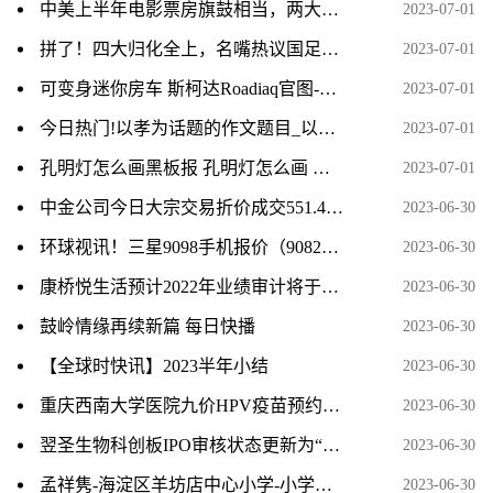
中美上半年电影票房旗鼓相当，两大电影市场开启更激烈下半年 时讯
2023-07-01
拼了！四大归化全上，名嘴热议国足超强首发，人民日报发文打Call_全球要闻
2023-07-01
可变身迷你房车 斯柯达Roadiaq官图-当前热讯
2023-07-01
今日热门!以孝为话题的作文题目_以孝为话题的作文
2023-07-01
孔明灯怎么画黑板报 孔明灯怎么画 今日快讯
2023-07-01
中金公司今日大宗交易折价成交551.4万股，成交额1.84亿元
2023-06-30
环球视讯！三星9098手机报价（9082三星手机报价）
2023-06-30
康桥悦生活预计2022年业绩审计将于7月底完成
2023-06-30
鼓岭情缘再续新篇 每日快播
2023-06-30
【全球时快讯】2023半年小结
2023-06-30
重庆西南大学医院九价HPV疫苗预约消息
2023-06-30
翌圣生物科创板IPO审核状态更新为“已问询” 当前热点
2023-06-30
孟祥隽-海淀区羊坊店中心小学-小学组-天天即时看
2023-06-30