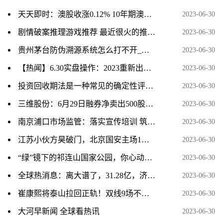
天天即时：澳股收涨0.12% 10年期澳债收益率重上4%
2023-06-30
剧情破案推理游戏推荐 最近很火的推理破案游戏盘点 当前速看
2023-06-30
贵州茅台防伪溯源系统怎么打不开_国酒茅台防伪溯源系统-天天快报
2023-06-30
【热闻】6.30实盘操作：2023重新出发，低吸+打板。每天贴单
2023-06-30
投资回收期法是一种常见的确定性评价方法_投资回收期-天天速看料
2023-06-30
三维股份：6月29日融券净卖出500股，连续3日累计净卖出1.14万股
2023-06-30
南京浦口市场监管：落实宣传培训 筑牢安全防线|世界信息
2023-06-30
江苏小伙方昊破门，北京国安主场1：2不敌上海海港
2023-06-30
“绿”镜下的祁连山国家公园，你心动了吗
2023-06-30
全球热消息：离大谱了，31.28亿，济南土地被疯抢，系统竟崩了
2023-06-30
崔康熙将泰山拉回正轨！双线9场不败 冲击联赛前三_全球视点
2023-06-30
大河早新闻 全球看热讯
2023-06-30