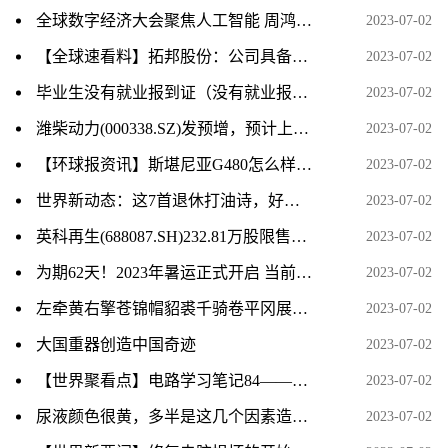
全球数字经济大会聚焦人工智能 周鸿祎称企业级大模型要满足“五化”特征
2023-07-02
【全球速看料】拓邦股份：公司具备智能控制器、空心杯电机技术及产品储备
2023-07-02
毕业生没有就业报到证（没有就业报到证怎么办）-热文
2023-07-02
潍柴动力(000338.SZ)发预增，预计上半年净利润35.87亿元–40.65亿元，同比增长50%–70%
2023-07-02
【环球报资讯】斯堪尼亚G480怎么样及德龙L3000多少钱
2023-07-02
世界新动态：这7首退休打油诗，好玩还不失哲理！ 02
2023-07-02
英科再生(688087.SH)232.81万股限售股份将于7月10日上市流通_环球动态
2023-07-02
为期62天！2023年暑运正式开启 当前视讯
2023-07-02
左牵黄右擎苍锦帽貂裘千骑卷平冈展现的画面（左牵黄右擎苍锦帽貂裘千骑卷平冈）
2023-07-02
大国重器创造中国奇迹
2023-07-02
【世界聚看点】电路学习笔记84——极点、零点与冲激响应
2023-07-02
尿液颜色很黄，多半是这几个因素造成的_新资讯
2023-07-02