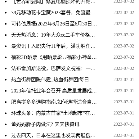
【世界新要闻】修复电脑损坏的开始菜单
2023-07-02
39元移动花卡宝藏2023套餐，免流最高200GB 环球热头条
2023-07-02
可转债周报(2023年6月26日至6月30日)：转债市场反弹 后续仍需均衡布局_全球今头条
2023-07-02
天天热消息：19年大众cc二手车价格_大众cc二手车怎么样
2023-07-02
最资讯丨入职央行11年后，潘功胜任中国人民银行党委书记
2023-07-02
福彩3D晒票《用晒票彰显福彩小神童的骄傲时刻》
2023-07-02
法布雷加斯退役，巴萨发文祝福：一位传奇告别，谢谢你️
2023-07-02
热血街舞团陈伟霆_热血街舞团|每日头条
2023-07-01
2023年信托业年会召开 高质量发展成主题 资讯推荐
2023-07-01
肥皂拼多多选购指南,如何选择适合自己的肥皂规格
2023-07-01
环球头条：内蒙古首家“土地超市”在包头开门迎客
2023-07-01
董妈妈臊子肉做法?-天天快资讯
2023-07-01
过去四天，日本在这里也发现两艘俄军舰
2023-07-01