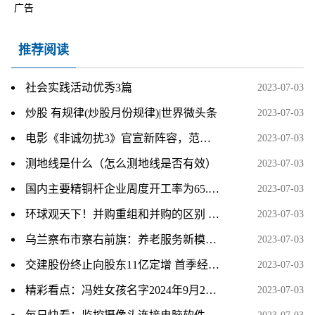
广告
推荐阅读
社会实践活动优秀3篇
2023-07-03
炒股 有规律(炒股月份规律)|世界微头条
2023-07-03
电影《非诚勿扰3》官宣新阵容，范伟回归，虞书欣加盟
2023-07-03
测地线是什么（怎么测地线是否有效）
2023-07-03
国内主要精铜杆企业周度开工率为65.2% 环比回升2.52个百分点
2023-07-03
环球观天下！并购重组和并购的区别 并购重组是什么意思
2023-07-03
乌兰察布市察右前旗：养老服务新模式 托起幸福“夕阳红”
2023-07-03
交建股份终止向股东11亿定增 首季经营现金净额-5亿 每日速讯
2023-07-03
精彩看点：冯姓女孩名字2024年9月27日出生的生辰八字五行查询
2023-07-03