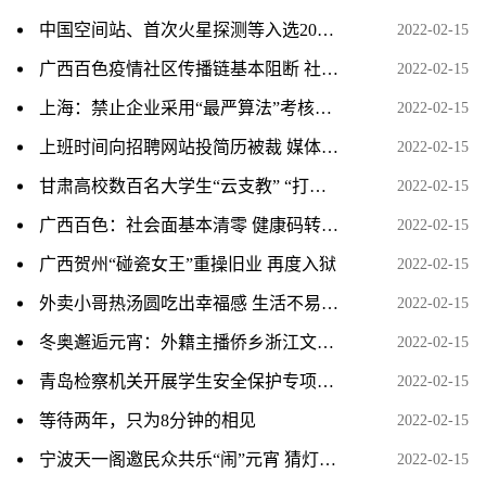
中国空间站、首次火星探测等入选2021年度十大科普事件
2022-02-15
广西百色疫情社区传播链基本阻断 社会面基本实现清零
2022-02-15
上海：禁止企业采用“最严算法”考核、遏制“以罚代管”
2022-02-15
上班时间向招聘网站投简历被裁 媒体：职场数字化管理别
2022-02-15
甘肃高校数百名大学生“云支教” “打卡”互动零距离育人
2022-02-15
广西百色：社会面基本清零 健康码转码工作有序开展
2022-02-15
广西贺州“碰瓷女王”重操旧业 再度入狱
2022-02-15
外卖小哥热汤圆吃出幸福感 生活不易愿被社会温柔以待
2022-02-15
冬奥邂逅元宵：外籍主播侨乡浙江文成“闹元宵”
2022-02-15
青岛检察机关开展学生安全保护专项监督活动
2022-02-15
等待两年，只为8分钟的相见
2022-02-15
宁波天一阁邀民众共乐“闹”元宵 猜灯谜等传统民俗受热捧
2022-02-15