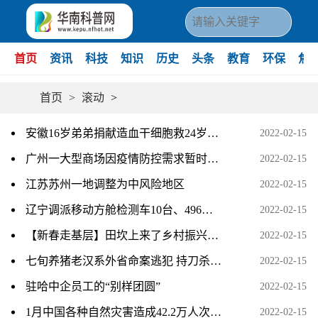
首页
资讯
科技
知识
历史
头条
教育
环保
焦
首页
>
滚动
>
安徽16岁弟弟捐献造血干细胞救24岁哥哥
2022-02-15
广州一大型商场因疫情防控需求暂时封闭
2022-02-15
江苏苏州一地调整为中风险地区
2022-02-15
辽宁调派移动方舱检测车10台、496人支援葫芦岛疫情防控
2022-02-15
【新春走基层】田坎上来了乡村振兴工作队
2022-02-15
七旬养猪老汉系外省命案逃犯 持刀杀人潜逃13年后宿迁落网
2022-02-15
驻哈中企员工的“别样团圆”
2022-02-15
1月中国各种自然灾害造成42.2万人次受灾
2022-02-15