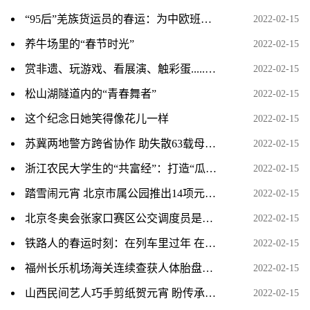
“95后”羌族货运员的春运：为中欧班列尽一份力
2022-02-15
养牛场里的“春节时光”
2022-02-15
赏非遗、玩游戏、看展演、触彩蛋......广府元宇宙首亮相
2022-02-15
松山湖隧道内的“青春舞者”
2022-02-15
这个纪念日她笑得像花儿一样
2022-02-15
苏冀两地警方跨省协作 助失散63载母子终团聚
2022-02-15
浙江农民大学生的“共富经”：打造“瓜果王国” 年产值
2022-02-15
踏雪闹元宵 北京市属公园推出14项元宵节文化活动
2022-02-15
北京冬奥会张家口赛区公交调度员是怎样工作的？
2022-02-15
铁路人的春运时刻：在列车里过年 在站台上过节
2022-02-15
福州长乐机场海关连续查获人体胎盘素注射液400支
2022-02-15
山西民间艺人巧手剪纸贺元宵 盼传承传统技艺
2022-02-15