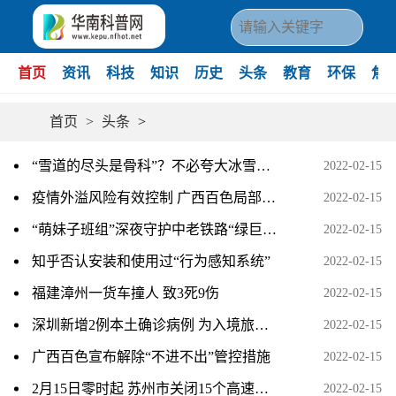
首页
资讯
科技
知识
历史
头条
教育
环保
焦
首页
>
头条
>
“雪道的尽头是骨科”？不必夸大冰雪运动的风险
2022-02-15
疫情外溢风险有效控制 广西百色局部解封
2022-02-15
“萌妹子班组”深夜守护中老铁路“绿巨人大脑”
2022-02-15
知乎否认安装和使用过“行为感知系统”
2022-02-15
福建漳州一货车撞人 致3死9伤
2022-02-15
深圳新增2例本土确诊病例 为入境旅客隔离酒店工作人员
2022-02-15
广西百色宣布解除“不进不出”管控措施
2022-02-15
2月15日零时起 苏州市关闭15个高速公路入口
2022-02-15