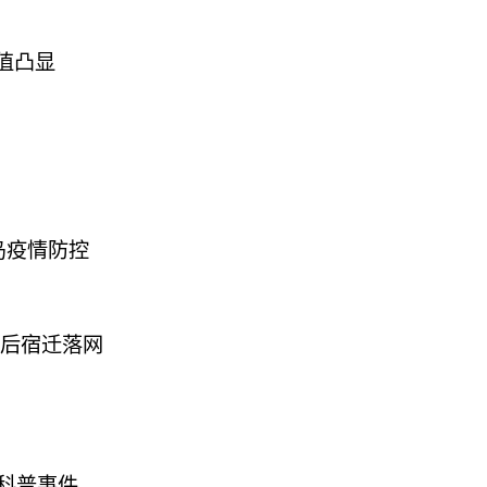
值凸显
岛疫情防控
年后宿迁落网
大科普事件