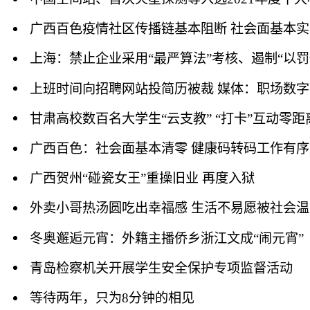
广西百色疫情社区传播链基本阻断 社会面基本
上海：禁止企业采用“最严算法”考核、遏制“以罚
上班时间向招聘网站投简历被裁 媒体：职场数
甘肃高校数百名大学生“云支教” “打卡”互动零距
广西百色：社会面基本清零 健康码转码工作有
广西贺州“碰瓷女王”重操旧业 再度入狱
外卖小哥热汤圆吃出幸福感 生活不易愿被社会
冬奥邂逅元宵：外籍主播侨乡浙江文成“闹元宵”
青岛检察机关开展学生安全保护专项监督活动
等待两年，只为8分钟的相见