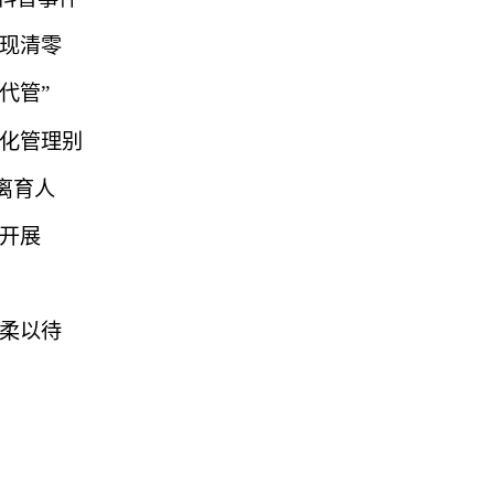
实现清零
代管”
字化管理别
离育人
序开展
温柔以待