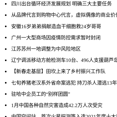
四川出台循环经济发展规划 明确三大主要任务
从品牌代言到购物中心代言，虚拟偶像的商业价
安徽16岁弟弟捐献造血干细胞救24岁哥哥
广州一大型商场因疫情防控需求暂时封闭
江苏苏州一地调整为中风险地区
辽宁调派移动方舱检测车10台、496人支援葫芦
【新春走基层】田坎上来了乡村振兴工作队
七旬养猪老汉系外省命案逃犯 持刀杀人潜逃13
驻哈中企员工的“别样团圆”
1月中国各种自然灾害造成42.2万人次受灾
中国空间站、首次火星探测等入选2021年度十