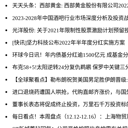
天天头条：西部黄金: 西部黄金股份有限公司20
2023-2028年中国酒吧行业市场深度分析及投
[快讯]坚力科技公布2022年半年度分红实施方案
环球今日讯！年内债基分红逾1500亿元 成基金分
布克58+5!太阳逆转24分复仇鹈鹕 保罗中关键三
【全球聚看点】勒布朗祝贺美国男足胜伊朗晋级:
进口退烧药遭国人哄抢，代购直邮齐涨价，与国
董事长表态将促成终止投资，万里石千万投资标的或
每日看点！本周盘点（12.12-12.16）：上海物贸