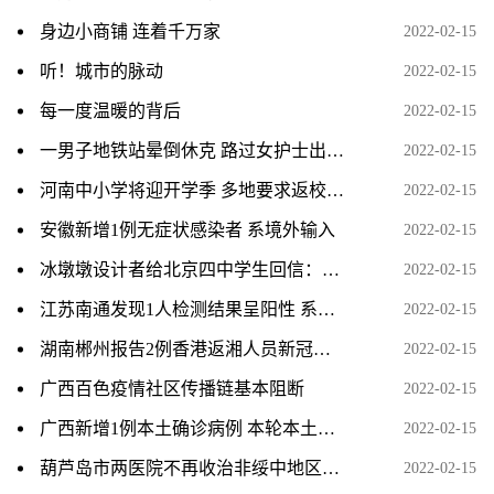
身边小商铺 连着千万家
2022-02-15
听！城市的脉动
2022-02-15
每一度温暖的背后
2022-02-15
一男子地铁站晕倒休克 路过女护士出手相救
2022-02-15
河南中小学将迎开学季 多地要求返校师生须核酸检测
2022-02-15
安徽新增1例无症状感染者 系境外输入
2022-02-15
冰墩墩设计者给北京四中学生回信：祝福可爱奋进的中国少
2022-02-15
江苏南通发现1人检测结果呈阳性 系外地返通人员
2022-02-15
湖南郴州报告2例香港返湘人员新冠肺炎确诊病例
2022-02-15
广西百色疫情社区传播链基本阻断
2022-02-15
广西新增1例本土确诊病例 本轮本土疫情累计报告确诊病例
2022-02-15
葫芦岛市两医院不再收治非绥中地区患者 就医患者闭环管理
2022-02-15