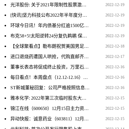
光洋股份: 关于2021年限制性股票激励计划预留授予部分第一个解除限售期解除限售股份上市流通的提示性公告_焦点关注
2022-12-19
[快讯]坚力科技公布2022年半年度分红实施方案
2022-12-19
环球今日讯！年内债基分红逾1500亿元 成基金分红“主力军”
2022-12-19
布克58+5!太阳逆转24分复仇鹈鹕 保罗中关键三分
2022-12-19
【全球聚看点】勒布朗祝贺美国男足胜伊朗晋级:好样的!继续前进!
2022-12-18
进口退烧药遭国人哄抢，代购直邮齐涨价，与国外价差最高达9倍
2022-12-17
董事长表态将促成终止投资，万里石千万投资标的或遭“夺走” ST开元已开价5000万
2022-12-16
每日看点！本周盘点（12.12-12.16）：上海物贸周跌1.75%，主力资金合计净流出203.07万元
2022-12-16
ST新城董秘回复：公司严格按照信息披露有关规定，履行信息披露义务，目前没有应披露而未披露的信息
2022-12-16
雅本化学: 2022年第三次临时股东大会法律意见书_世界快播报
2022-12-15
锦江在线（600650）12月15日主力资金净卖出354.45万元 环球快资讯
2022-12-15
异动快报：诚意药业（603811）12月15日9点48分触及涨停板
2022-12-15