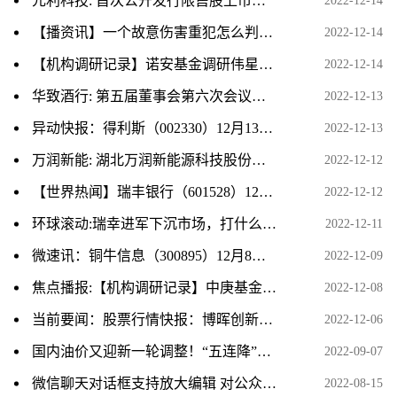
元利科技: 首次公开发行限售股上市流通公告
2022-12-14
【播资讯】一个故意伤害重犯怎么判刑？
2022-12-14
【机构调研记录】诺安基金调研伟星新材|今日要闻
2022-12-14
华致酒行: 第五届董事会第六次会议决议公告_天天简讯
2022-12-13
异动快报：得利斯（002330）12月13日10点48分触及涨停板|快报
2022-12-13
万润新能: 湖北万润新能源科技股份有限公司独立董事关于第一届董事会第二十二次会议审议相关事项的独立意见 今日热门
2022-12-12
【世界热闻】瑞丰银行（601528）12月12日主力资金净卖出1134.90万元
2022-12-12
环球滚动:瑞幸进军下沉市场，打什么算盘？
2022-12-11
微速讯：铜牛信息（300895）12月8日主力资金净卖出507.08万元
2022-12-09
焦点播报:【机构调研记录】中庚基金调研江航装备
2022-12-08
当前要闻：股票行情快报：博晖创新（300318）12月6日主力资金净卖出138.45万元
2022-12-06
国内油价又迎新一轮调整！“五连降”要结束了！加满一箱油或将多花7元左右
2022-09-07
微信聊天对话框支持放大编辑 对公众号头像设置作进一步规范
2022-08-15