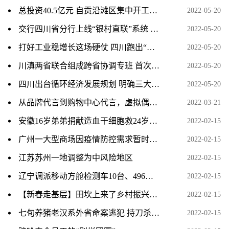
总投资40.5亿元 自贡沿滩区集中开工项目16个
2022-05-20
交行四川省分行上线“银村直联”系统 助力乡村振兴
2022-05-20
打好工业稳增长这场硬仗 四川跑出“加速度”
2022-05-20
川滇两省联合组成跨省协调专班 首次实现跨省退税
2022-05-20
四川出台循环经济发展规划 明确三大主要任务
2022-05-20
从品牌代言到购物中心代言，虚拟偶像的商业价值凸显
2022-03-21
安徽16岁弟弟捐献造血干细胞救24岁哥哥
2022-02-15
广州一大型商场因疫情防控需求暂时封闭
2022-02-15
江苏苏州一地调整为中风险地区
2022-02-15
辽宁调派移动方舱检测车10台、496人支援葫芦岛疫情防控
2022-02-15
【新春走基层】田坎上来了乡村振兴工作队
2022-02-15
七旬养猪老汉系外省命案逃犯 持刀杀人潜逃13年后宿迁落网
2022-02-15