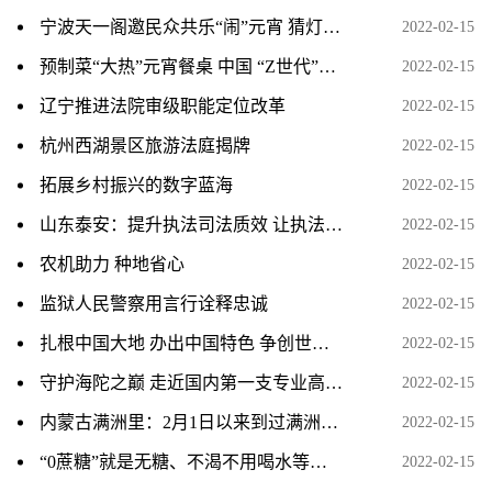
宁波天一阁邀民众共乐“闹”元宵 猜灯谜等传统民俗受热捧
2022-02-15
预制菜“大热”元宵餐桌 中国 “Z世代”成掌勺主力
2022-02-15
辽宁推进法院审级职能定位改革
2022-02-15
杭州西湖景区旅游法庭揭牌
2022-02-15
拓展乡村振兴的数字蓝海
2022-02-15
山东泰安：提升执法司法质效 让执法监督长出“牙齿”
2022-02-15
农机助力 种地省心
2022-02-15
监狱人民警察用言行诠释忠诚
2022-02-15
扎根中国大地 办出中国特色 争创世界一流
2022-02-15
守护海陀之巅 走近国内第一支专业高山救援队
2022-02-15
内蒙古满洲里：2月1日以来到过满洲里人员全部落实管控措施
2022-02-15
“0蔗糖”就是无糖、不渴不用喝水等谣言入选2021年度十大
2022-02-15