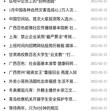
驻哈中企员工的“别样团圆”
2022-02-15
1月中国各种自然灾害造成42.2万人次受灾
2022-02-15
中国空间站、首次火星探测等入选2021年度十大科普事件
2022-02-15
广西百色疫情社区传播链基本阻断 社会面基本实现清零
2022-02-15
上海：禁止企业采用“最严算法”考核、遏制“以罚代管”
2022-02-15
上班时间向招聘网站投简历被裁 媒体：职场数字化管理别
2022-02-15
甘肃高校数百名大学生“云支教” “打卡”互动零距离育人
2022-02-15
广西百色：社会面基本清零 健康码转码工作有序开展
2022-02-15
广西贺州“碰瓷女王”重操旧业 再度入狱
2022-02-15
外卖小哥热汤圆吃出幸福感 生活不易愿被社会温柔以待
2022-02-15
冬奥邂逅元宵：外籍主播侨乡浙江文成“闹元宵”
2022-02-15
青岛检察机关开展学生安全保护专项监督活动
2022-02-15
等待两年，只为8分钟的相见
2022-02-15