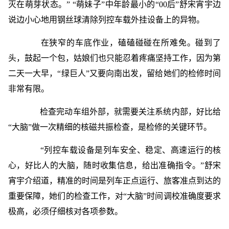
灭在萌芽状态。” “萌妹子”中年龄最小的“00后”舒宋宵宇边
说边小心地用钢丝球清除列控车载外挂设备上的异物。
在狭窄的车底作业，磕磕碰碰在所难免。碰到了
头，鼓起一个包，姑娘们也只能忍着疼痛坚持工作，因为第
二天一大早，“绿巨人”又要向南出发，留给她们的检修时间
非常有限。
检查完动车组外部，就需要关注系统内部，好比给
“大脑”做一次精细的核磁共振检查，是检修的关键环节。
“列控车载设备是列车安全、稳定、高速运行的核
心，好比人的大脑，随时收集信息，给出准确指令。”舒宋
宵宇介绍道，精准的时间是列车正点运行、旅客准点到达的
重要保障，她们的检查工作，对“大脑”时间调校准确度要求
极高，必须仔细核对各项参数。