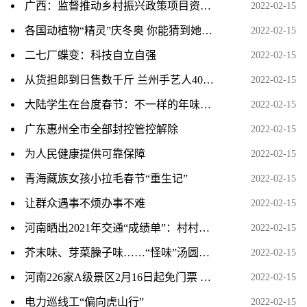
广西：监督推动乡村振兴政策项目资金落地见效
2022-02-15
各国动植物“精灵”庆冬奥 你能猜到她是谁吗？
2022-02-15
二七厂蝶变：科技自立自强
2022-02-15
从货担郎到日售数千斤 兰州手艺人40余载“滚”元宵留年
2022-02-15
大陆学生在台度春节：不一样的年味与团圆
2022-02-15
广东惠州全市全部封控管控解除
2022-02-15
为人民健康提供可靠保障
2022-02-15
青海藏族女孩小拉毛春节“重生记”
2022-02-15
让群众遇事不烦办事不难
2022-02-15
河南晒出2021年交通“成绩单”：村村通、户户通 农村公
2022-02-15
芥末味、芽菜臊子味……“怪味”汤圆求上桌，你会相中谁
2022-02-15
河南226家A级景区2月16日起免门票 含少林寺、龙门石窟等
2022-02-15
电力巡线工“偏向虎山行”
2022-02-15