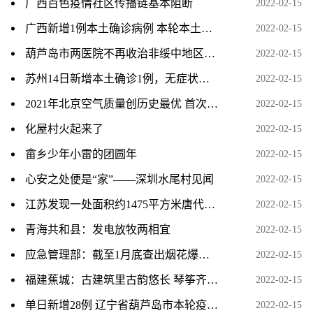
广西百色疫情社区传播链基本阻断
2022-02-15
广西新增1例本土确诊病例 本轮本土疫情累计报告确诊病例
2022-02-15
葫芦岛市两医院不再收治非绥中地区患者 就医患者闭环管理
2022-02-15
苏州14日新增本土确诊1例，无症状感染者3例 详情及轨迹公布
2022-02-15
2021年北京空气质量创历史最优 首次全面达标
2022-02-15
化屋村火起来了
2022-02-15
畲乡少年小雷的团圆年
2022-02-15
心安之处便是“家”——深圳水尾村见闻
2022-02-15
江苏发现一处面积约1475平方米唐代建筑基址
2022-02-15
青海共和县：发电放牧两相宜
2022-02-15
应急管理部：截至1月底查出烟花爆竹问题隐患28052项
2022-02-15
福建蕉城：古建筑里古韵悠长 琴筝齐鸣庆元宵
2022-02-15
单日新增28例 辽宁省葫芦岛市本轮疫情累计确诊89例
2022-02-15