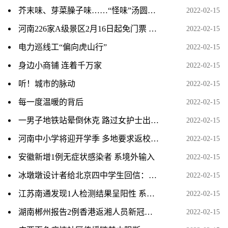
芥末味、芽菜臊子味……“怪味”汤圆求上桌，你会相中谁
2022-02-15
河南226家A级景区2月16日起免门票 含少林寺、龙门石窟等
2022-02-15
电力巡线工“偏向虎山行”
2022-02-15
身边小商铺 连着千万家
2022-02-15
听！城市的脉动
2022-02-15
每一度温暖的背后
2022-02-15
一男子地铁站晕倒休克 路过女护士出手相救
2022-02-15
河南中小学将迎开学季 多地要求返校师生须核酸检测
2022-02-15
安徽新增1例无症状感染者 系境外输入
2022-02-15
冰墩墩设计者给北京四中学生回信：祝福可爱奋进的中国少
2022-02-15
江苏南通发现1人检测结果呈阳性 系外地返通人员
2022-02-15
湖南郴州报告2例香港返湘人员新冠肺炎确诊病例
2022-02-15