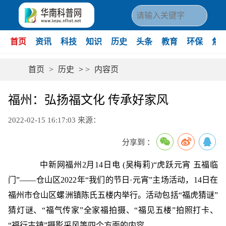
首页
资讯
科技
知识
历史
头条
教育
环保
焦
首页
>
历史
>
>
内容页
福州：弘扬福文化 传承好家风
2022-02-15 16:17:03
来源：
分享到 ：
中新网
福州2月14日电 (吴梅莉)“虎跃元宵 五福临
门”——仓山区2022年“我们的节日·元宵”主场活动，14日在
福州市仓山区螺洲镇陈氏五楼内举行。活动包括“福虎猜谜”
猜灯谜、“福气传家”全家福拍摄、“福见五楼”拍照打卡、
“福行古镇”摄影采风等四个方面的内容。