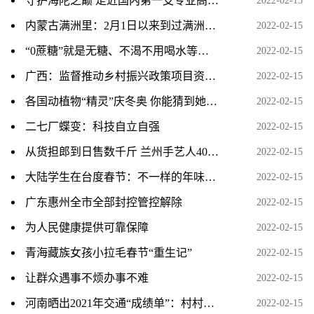
守护海陀之巅 走近国内第一支专业高山救援队
2022-02-15
内蒙古满洲里：2月1日以来到过满洲里人员全部落实管控措施
2022-02-15
“0蔗糖”就是无糖、不渴不用喝水等谣言入选2021年度十大
2022-02-15
广西：监督推动乡村振兴政策项目资金落地见效
2022-02-15
各国动植物“精灵”庆冬奥 你能猜到她是谁吗？
2022-02-15
二七厂蝶变：科技自立自强
2022-02-15
从货担郎到日售数千斤 兰州手艺人40余载“滚”元宵留年
2022-02-15
大陆学生在台度春节：不一样的年味与团圆
2022-02-15
广东惠州全市全部封控管控解除
2022-02-15
为人民健康提供可靠保障
2022-02-15
青海藏族女孩小拉毛春节“重生记”
2022-02-15
让群众遇事不烦办事不难
2022-02-15
河南晒出2021年交通“成绩单”：村村通、户户通 农村公
2022-02-15