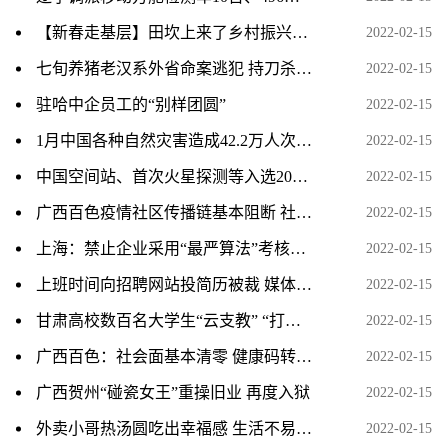
【新春走基层】田坎上来了乡村振兴工作队
2022-02-15
七旬养猪老汉系外省命案逃犯 持刀杀人潜逃13年后宿迁落网
2022-02-15
驻哈中企员工的“别样团圆”
2022-02-15
1月中国各种自然灾害造成42.2万人次受灾
2022-02-15
中国空间站、首次火星探测等入选2021年度十大科普事件
2022-02-15
广西百色疫情社区传播链基本阻断 社会面基本实现清零
2022-02-15
上海：禁止企业采用“最严算法”考核、遏制“以罚代管”
2022-02-15
上班时间向招聘网站投简历被裁 媒体：职场数字化管理别
2022-02-15
甘肃高校数百名大学生“云支教” “打卡”互动零距离育人
2022-02-15
广西百色：社会面基本清零 健康码转码工作有序开展
2022-02-15
广西贺州“碰瓷女王”重操旧业 再度入狱
2022-02-15
外卖小哥热汤圆吃出幸福感 生活不易愿被社会温柔以待
2022-02-15