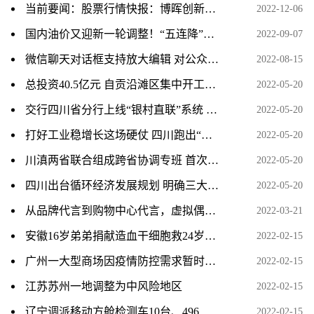
当前要闻：股票行情快报：博晖创新（300318）12月6日主力资金净卖出138.45万元
2022-12-06
国内油价又迎新一轮调整！“五连降”要结束了！加满一箱油或将多花7元左右
2022-09-07
微信聊天对话框支持放大编辑 对公众号头像设置作进一步规范
2022-08-15
总投资40.5亿元 自贡沿滩区集中开工项目16个
2022-05-20
交行四川省分行上线“银村直联”系统 助力乡村振兴
2022-05-20
打好工业稳增长这场硬仗 四川跑出“加速度”
2022-05-20
川滇两省联合组成跨省协调专班 首次实现跨省退税
2022-05-20
四川出台循环经济发展规划 明确三大主要任务
2022-05-20
从品牌代言到购物中心代言，虚拟偶像的商业价值凸显
2022-03-21
安徽16岁弟弟捐献造血干细胞救24岁哥哥
2022-02-15
广州一大型商场因疫情防控需求暂时封闭
2022-02-15
江苏苏州一地调整为中风险地区
2022-02-15
辽宁调派移动方舱检测车10台、496人支援葫芦岛疫情防控
2022-02-15