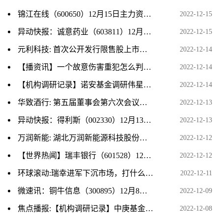
锦江在线（600650）12月15日主力资金净卖出354.45万元 环球快资讯
2022-12-15
异动快报：诚意药业（603811）12月15日9点48分触及涨停板
2022-12-15
元利科技: 首次公开发行限售股上市流通公告
2022-12-14
【播资讯】一个故意伤害重犯怎么判刑？
2022-12-14
【机构调研记录】诺安基金调研伟星新材|今日要闻
2022-12-14
华致酒行: 第五届董事会第六次会议决议公告_天天简讯
2022-12-13
异动快报：得利斯（002330）12月13日10点48分触及涨停板|快报
2022-12-13
万润新能: 湖北万润新能源科技股份有限公司独立董事关于第一届董事会第二十二次会议审议相关事项的独立意见 今日热门
2022-12-12
【世界热闻】瑞丰银行（601528）12月12日主力资金净卖出1134.90万元
2022-12-12
环球滚动:瑞幸进军下沉市场，打什么算盘？
2022-12-11
微速讯：铜牛信息（300895）12月8日主力资金净卖出507.08万元
2022-12-09
焦点播报:【机构调研记录】中庚基金调研江航装备
2022-12-08