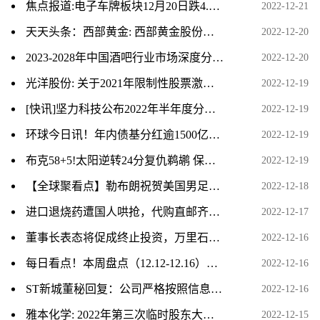
焦点报道:电子车牌板块12月20日跌4.12%，易华录领跌，主力资金净流出1.08亿元
2022-12-21
天天头条：西部黄金: 西部黄金股份有限公司2022年第五次临时股东大会会议资料
2022-12-20
2023-2028年中国酒吧行业市场深度分析及投资战略研究报告
2022-12-20
光洋股份: 关于2021年限制性股票激励计划预留授予部分第一个解除限售期解除限售股份上市流通的提示性公告_焦点关注
2022-12-19
[快讯]坚力科技公布2022年半年度分红实施方案
2022-12-19
环球今日讯！年内债基分红逾1500亿元 成基金分红“主力军”
2022-12-19
布克58+5!太阳逆转24分复仇鹈鹕 保罗中关键三分
2022-12-19
【全球聚看点】勒布朗祝贺美国男足胜伊朗晋级:好样的!继续前进!
2022-12-18
进口退烧药遭国人哄抢，代购直邮齐涨价，与国外价差最高达9倍
2022-12-17
董事长表态将促成终止投资，万里石千万投资标的或遭“夺走” ST开元已开价5000万
2022-12-16
每日看点！本周盘点（12.12-12.16）：上海物贸周跌1.75%，主力资金合计净流出203.07万元
2022-12-16
ST新城董秘回复：公司严格按照信息披露有关规定，履行信息披露义务，目前没有应披露而未披露的信息
2022-12-16
雅本化学: 2022年第三次临时股东大会法律意见书_世界快播报
2022-12-15